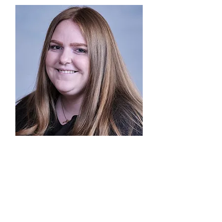
Rebecca Wirrer (9)
Jahrgang 1998
Büroangestellte,
Jungscharleiterin,